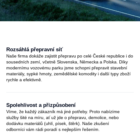
Rozsáhlá přepravní síť
Naše firma dokáže zajistit přepravu po celé České republice i do
sousedních zemí, včetně Slovenska, Německa a Polska. Díky
modernímu vozovému parku jsme schopni přepravit stavební
materiály, sypké hmoty, zemědělské komodity i další typy zboží
rychle a efektivně.
Spolehlivost a přizpůsobení
Víme, že každý zákazník má jiné potřeby. Proto nabízíme
služby šité na míru, ať už jde o přepravu, demolice, nebo
dodávku materiálů (uhlí, písek, štěrk). Naše zkušení
odborníci vám rádi poradí s nejlepším řešením.